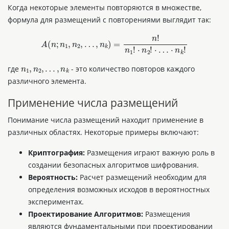
Когда некоторые элементы повторяются в множестве,
формула для размещений с повторениями выглядит так:
n
!
A
(
n
;
n
1
,
n
2
,
…
,
n
k
)
=
n
1
!
⋅
n
2
!
⋅
…
⋅
n
k
!
n
1
,
n
2
,
…
,
n
k
где
- это количество повторов каждого
различного элемента.
Применение числа размещений
Понимание числа размещений находит применение в
различных областях. Некоторые примеры включают:
Криптография:
Размещения играют важную роль в
создании безопасных алгоритмов шифрования.
Вероятность:
Расчет размещений необходим для
определения возможных исходов в вероятностных
экспериментах.
Проектирование Алгоритмов:
Размещения
являются фундаментальными при проектировании