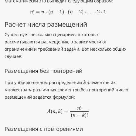
Математически это выглядит следующим образом:
n
!
=
n
⋅
(
n
−
1
)
⋅
(
n
−
2
)
⋅
…
⋅
2
⋅
1
Расчет числа размещений
Существует несколько сценариев, в которых
рассчитываются размещения, в зависимости от
ограничений и требований задачи. Вот несколько общих
случаев:
Размещения без повторений
k
При упорядоченном распределении
элементов из
n
множества
различных элементов без повторений число
размещений задается формулой:
n
!
A
(
n
,
k
)
=
(
n
−
k
)
!
Размещения с повторениями