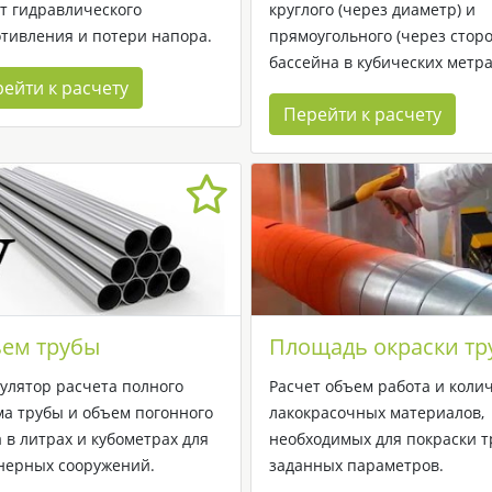
т гидравлического
круглого (через диаметр) и
тивления и потери напора.
прямоугольного (через стор
бассейна в кубических метра
ейти к расчету
Перейти к расчету
ем трубы
Площадь окраски тр
улятор расчета полного
Расчет объем работа и коли
а трубы и объем погонного
лакокрасочных материалов,
 в литрах и кубометрах для
необходимых для покраски т
нерных сооружений.
заданных параметров.