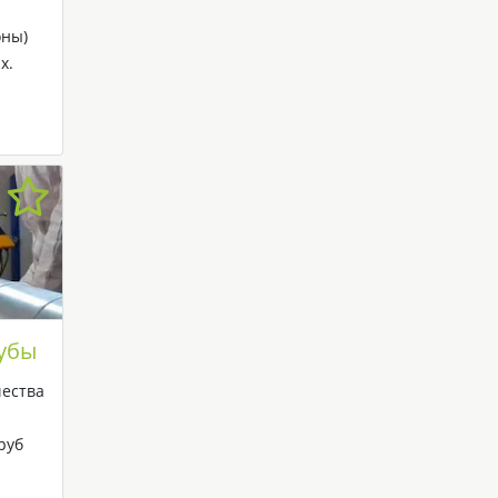
оны)
х.
убы
чества
руб