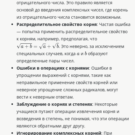
отрицательного числа. Это правило является
основой до введения комплексных чисел, где корень
из отрицательного числа становится возможным.
Распределительное свойство корня
: Частая ошибка
— попытка применить распределительное свойство
к корням, например, предполагая, что
a
+
b
=
a
+
b
. Это неверно, за исключением
a
b
специальных случаев, когда
и
образуют
определенные пары чисел.
Ошибки в операциях с корнями
: Ошибки в
упрощении выражений с корнями, такие как
неправильное применение свойств корней или
неверное упрощение сложных радикалов, могут
вести к неверным ответам.
Заблуждение о корнях и степенях
: Некоторые
учащиеся путают операции извлечения корня и
возведения в степень, не понимая, что эти операции
являются обратными друг другу.
Игнорирование комплексных корней
: При