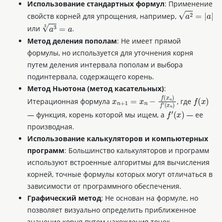
Использование стандартных формул
: Применение
a
2
=
|
a
|
свойств корней для упрощения, например,
a
3
3
=
a
или
.
Метод деления пополам
: Не имеет прямой
формулы, но используется для уточнения корня
путем деления интервала пополам и выбора
подинтервала, содержащего корень.
Метод Ньютона (метод касательных)
:
f
(
x
)
f
(
x
n
)
Итерационная формула
, где
x
n
+
1
=
x
n
−
f
′
(
x
)
f
′
(
x
n
)
— функция, корень которой мы ищем, а
— ее
производная.
Использование калькуляторов и компьютерных
программ
: Большинство калькуляторов и программ
используют встроенные алгоритмы для вычисления
корней, точные формулы которых могут отличаться в
зависимости от программного обеспечения.
Графический метод
: Не основан на формуле, но
позволяет визуально определить приближенное
значение корня путем нахождения точек