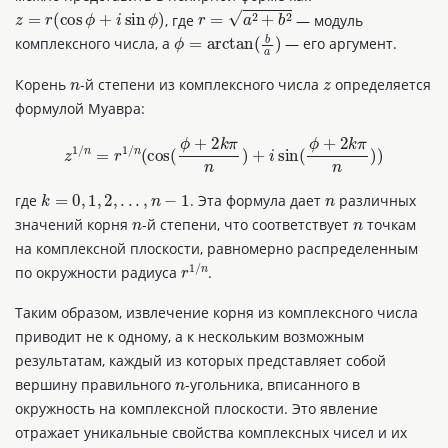
z
=
r
(
cos
ϕ
+
i
sin
ϕ
)
r
=
a
2
+
b
2
, где
— модуль
b
комплексного числа, а
— его аргумент.
ϕ
=
arctan
(
)
a
n
z
Корень
-й степени из комплексного числа
определяется
формулой Муавра:
ϕ
+
2
k
π
ϕ
+
2
k
π
z
1
/
n
=
r
1
/
n
(
cos
(
)
+
i
sin
(
)
)
n
n
k
=
0
,
1
,
2
,
.
.
.
,
n
−
1
n
где
. Эта формула дает
различных
n
n
значений корня
-й степени, что соответствует
точкам
на комплексной плоскости, равномерно распределенным
r
1
/
n
по окружности радиуса
.
Таким образом, извлечение корня из комплексного числа
приводит не к одному, а к нескольким возможным
результатам, каждый из которых представляет собой
n
вершину правильного
-угольника, вписанного в
окружность на комплексной плоскости. Это явление
отражает уникальные свойства комплексных чисел и их