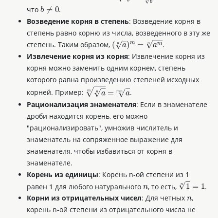
b
≠
0
b
b
n
что
.
Возведение корня в степень
: Возведение корня в
степень равно корню из числа, возведенного в эту же
(
a
n
)
m
=
a
m
n
степень. Таким образом,
.
Извлечение корня из корня
: Извлечение корня из
корня можно заменить одним корнем, степень
которого равна произведению степеней исходных
a
n
m
=
a
m
n
корней. Пример:
.
Рационализация знаменателя
: Если в знаменателе
дроби находится корень, его можно
"рационализировать", умножив числитель и
знаменатель на сопряженное выражение для
знаменателя, чтобы избавиться от корня в
знаменателе.
Корень из единицы
: Корень n-ой степени из 1
n
1
n
=
1
равен 1 для любого натурального
, то есть,
.
n
Корни из отрицательных чисел
: Для четных
,
корень n-ой степени из отрицательного числа не