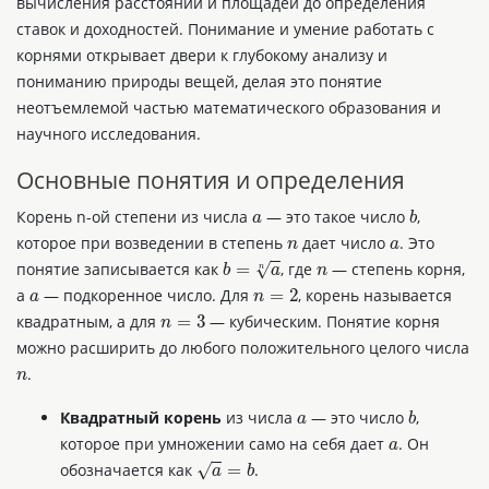
вычисления расстояний и площадей до определения
ставок и доходностей. Понимание и умение работать с
корнями открывает двери к глубокому анализу и
пониманию природы вещей, делая это понятие
неотъемлемой частью математического образования и
научного исследования.
Основные понятия и определения
a
b
Корень n-ой степени из числа
— это такое число
,
n
a
которое при возведении в степень
дает число
. Это
b
=
a
n
n
понятие записывается как
, где
— степень корня,
a
n
=
2
а
— подкоренное число. Для
, корень называется
n
=
3
квадратным, а для
— кубическим. Понятие корня
можно расширить до любого положительного целого числа
n
.
a
b
Квадратный корень
из числа
— это число
,
a
которое при умножении само на себя дает
. Он
a
=
b
обозначается как
.
a
b