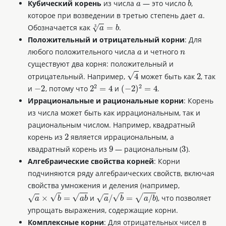
Кубический корень
из числа
— это число
,
a
которое при возведении в третью степень дает
.
a
3
=
b
Обозначается как
.
Положительный и отрицательный корни
: Для
a
n
любого положительного числа
и четного
существуют два корня: положительный и
4
2
отрицательный. Например,
может быть как
, так
−
2
2
2
=
4
(
−
2
)
2
=
4
и
, потому что
и
.
Иррациональные и рациональные корни
: Корень
из числа может быть как иррациональным, так и
рациональным числом. Например, квадратный
2
корень из
является иррациональным, а
9
3
квадратный корень из
— рациональным (
).
Алгебраические свойства корней
: Корни
подчиняются ряду алгебраических свойств, включая
свойства умножения и деления (например,
a
×
b
=
a
b
a
/
b
=
a
/
b
и
), что позволяет
упрощать выражения, содержащие корни.
Комплексные корни
: Для отрицательных чисел в