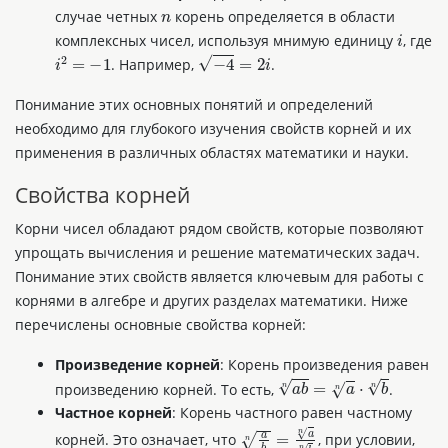
n
случае четных
корень определяется в области
i
комплексных чисел, используя мнимую единицу
, где
i
2
=
−
1
−
4
=
2
i
. Например,
.
Понимание этих основных понятий и определений
необходимо для глубокого изучения свойств корней и их
применения в различных областях математики и науки.
Свойства корней
Корни чисел обладают рядом свойств, которые позволяют
упрощать вычисления и решение математических задач.
Понимание этих свойств является ключевым для работы с
корнями в алгебре и других разделах математики. Ниже
перечислены основные свойства корней:
Произведение корней
: Корень произведения равен
a
b
n
=
a
n
⋅
b
n
произведению корней. То есть,
.
Частное корней
: Корень частного равен частному
a
a
n
корней. Это означает, что
, при условии,
n
=