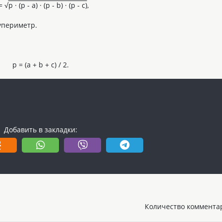
= √
p · (p - a) · (p - b) · (p - c)
,
лупериметр.
p = (a + b + c) / 2.
Добавить в закладки:
Количество комментар