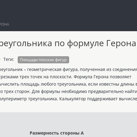
РОНА
реугольника по формуле Герона
Теги:
Площади плоских фигур
реугольник – геометрическая фигура, полученная из соединени
трезками трех точек на плоскости. Формула Герона позволяет
ычислить площадь любого треугольника, если известны длины 
го трех сторон. Для формулы необходимо предварительно найт
олупериметр треугольника. Калькулятор поддерживает вычисле
Размерность стороны A