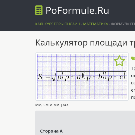
PoFormule.Ru
КАЛЬКУЛЯТОРЫ ОНЛАЙН
-
МАТЕМАТИКА
-
ФОРМУЛА ГЕ
Калькулятор площади т
Т
о
в
е
п
мм, см и метрах.
Сторона A