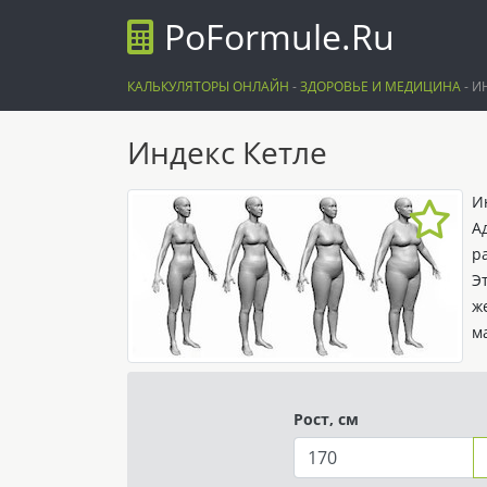
PoFormule.Ru
КАЛЬКУЛЯТОРЫ ОНЛАЙН
-
ЗДОРОВЬЕ И МЕДИЦИНА
-
И
Индекс Кетле
И
А
р
Э
ж
м
Рост, см