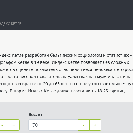
НДЕКС КЕТЛЕ
ндекс Кетле разработан бельгийским социологом и статистиком
дольфом Кетле в 19 веке. Индекс Кетле позволяет без сложных
асчетов оценить показатель отношения веса человека к его рост
тот росто-весовой показатель актуален как для мужчин, так и дл
енщин в возрасте от 20 до 65 лет, но он не учитывает мышечну
ассу. В норме Индекс Кетле должен составлять 18-25 единиц.
Вес, кг
-
+
-
+