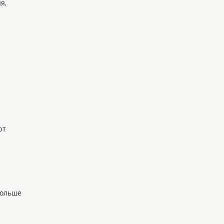
я,
ют
больше