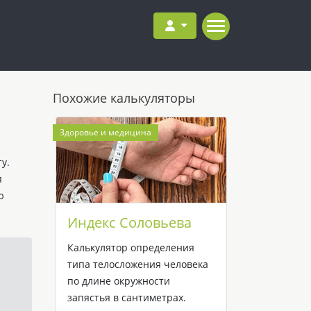
Похожие калькуляторы
Здоровье и медицина
у.
я
ю
Индекс Соловьева
Калькулятор определения
типа телосложения человека
по длине окружности
запястья в сантиметрах.