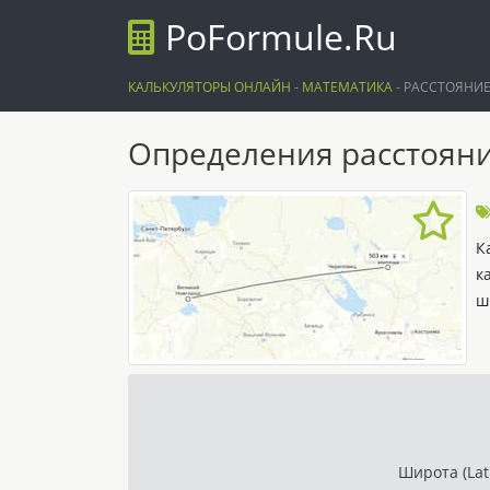
PoFormule.Ru
КАЛЬКУЛЯТОРЫ ОНЛАЙН
-
МАТЕМАТИКА
-
РАССТОЯНИЕ
Определения расстояни
К
к
ш
Широта (Lati