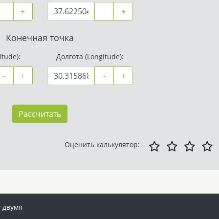
-
+
-
+
Конечная точка
tude):
Долгота (Longitude):
-
+
-
+
Рассчитать
Оценить калькулятор:
 двумя