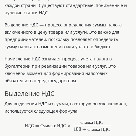
каждой страны. Существуют стандартные, пониженные и
нулевые ставки НДС.
Выделение НДС — процесс определения суммы налога,
включенного в цену товара или услуги. Это важно для
предпринимателей, поскольку позволяет определить
сумму налога к возмещению или уплате в бюджет.
Начисление НДС означает процесс учета налога в
бухгалтерии при реализации товаров или услуг. Это
ключевой момент для формирования налоговых
обязательств перед государством.
Выделение НДС
Для выделения НДС из суммы, в которую он уже включен,
используется следующая формула:
Ставка НДС
НДС
=
Сумма с НДС
×
С
т
а
в
к
а
Н
Д
С
100
+
Ставка НДС
Н
Д
С
С
у
м
м
а
с
Н
Д
С
С
т
а
в
к
а
Н
Д
С