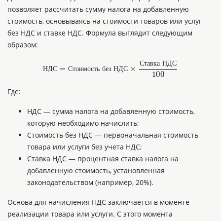
позволяет рассчитать сумму налога на добавленную
стоимость, основываясь на стоимости товаров или услуг
без НДС и ставке НДС. Формула выглядит следующим
образом:
Ставка НДС
НДС
=
Стоимость без НДС
×
С
т
а
в
к
а
Н
Д
С
100
Н
Д
С
С
т
о
и
м
о
с
т
ь
б
е
з
Н
Д
С
Где:
НДС — сумма налога на добавленную стоимость,
которую необходимо начислить;
Стоимость без НДС — первоначальная стоимость
товара или услуги без учета НДС;
Ставка НДС — процентная ставка налога на
добавленную стоимость, установленная
законодательством (например, 20%).
Основа для начисления НДС заключается в моменте
реализации товара или услуги. С этого момента