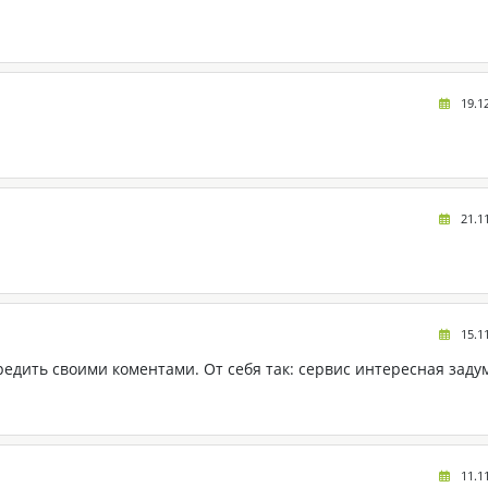
19.1
21.1
15.1
едить своими коментами. От себя так: сервис интересная задум
11.1