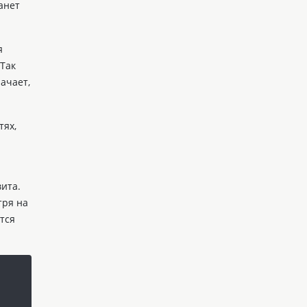
анет
я
Так
ачает,
тях,
ита.
тря на
тся