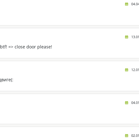
04.0
13.0
tf! => close door please!
12.0
виге(:
04.0
02.0