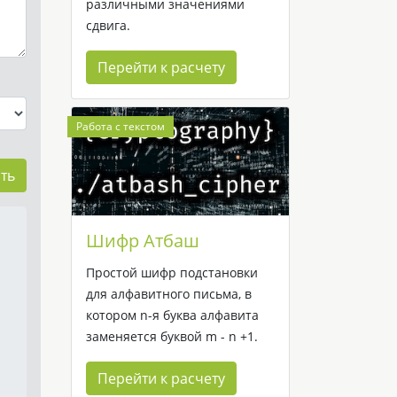
различными значениями
сдвига.
Перейти к расчету
Работа с текстом
ть
Шифр Атбаш
Простой шифр подстановки
для алфавитного письма, в
котором n-я буква алфавита
заменяется буквой m - n +1.
Перейти к расчету