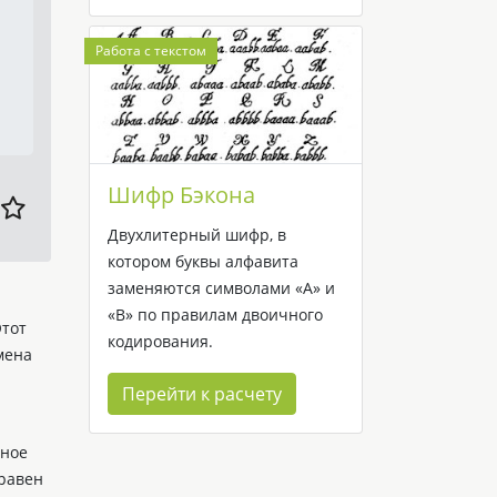
Работа с текстом
Шифр Бэкона
Двухлитерный шифр, в
котором буквы алфавита
заменяются символами «A» и
«B» по правилам двоичного
Этот
кодирования.
мена
Перейти к расчету
нное
 равен