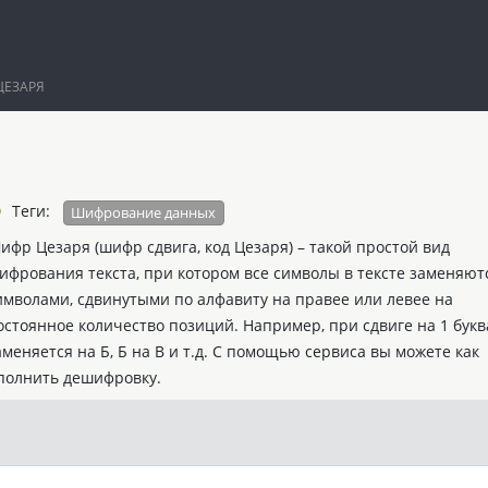
ЦЕЗАРЯ
Теги:
Шифрование данных
ифр Цeзаря (шифр сдвига, код Цезаря) – такой простой вид
ифрования текста, при котором все символы в тексте заменяют
имволами, сдвинутыми по алфавиту на правее или левее на
остоянное количество позиций. Например, при сдвиге на 1 букв
аменяется на Б, Б на В и т.д. С помощью сервиса вы можете как
ыполнить дешифровку.