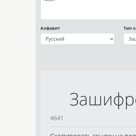
Алфавит
Тип 
Зашифр
4641
Скопировать ссылку на ре