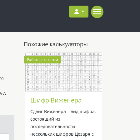
Похожие калькуляторы
Работа с текстом
ся
а А
Шифр Виженера
Сдвиг Виженера – вид шифра,
состоящий из
последовательности
нескольких шифров Цезаря с