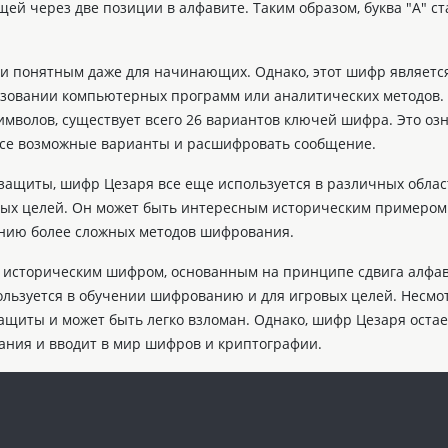
щей через две позиции в алфавите. Таким образом, буква "А" ст
 и понятным даже для начинающих. Однако, этот шифр являетс
льзовании компьютерных программ или аналитических методов. 
имволов, существует всего 26 вариантов ключей шифра. Это озн
все возможные варианты и расшифровать сообщение.
 защиты, шифр Цезаря все еще используется в различных облас
вых целей. Он может быть интересным историческим примером
ению более сложных методов шифрования.
 историческим шифром, основанным на принципе сдвига алфав
ользуется в обучении шифрованию и для игровых целей. Несмо
защиты и может быть легко взломан. Однако, шифр Цезаря остае
ния и вводит в мир шифров и криптографии.