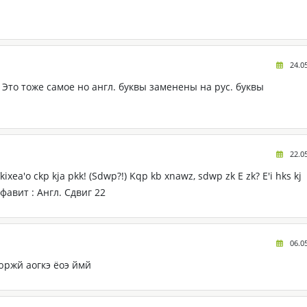
24.0
Это тоже самое но англ. буквы заменены на рус. буквы
22.0
xea'o ckp kja pkk! (Sdwp?!) Kqp kb xnawz, sdwp zk E zk? E'i hks kj
фавит : Англ. Сдвиг 22
06.0
ржй аогкэ ёоэ ймй