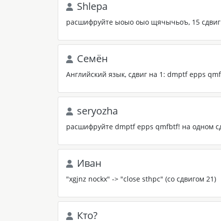
Shlepa
расшифруйте ыоыо оыо щячычьоъ, 15 сдвиг
Семён
Английский язык, сдвиг на 1: dmptf epps qmfb
seryozha
расшифруйте dmptf epps qmfbtf! на одном сд
Иван
"xgjnz nockx" -> "close sthpc" (со сдвигом 21)
Кто?