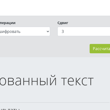
операции
Сдвиг
Рассчита
ованный текст
зультаты