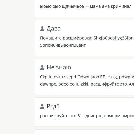
ыоыо оыо щячычьоъ -- мама ама криминал
Дава
Помашите расшифровка: 5hgjb6bdsfjyg36fbn 
5рпои6ивыаонп36аит
Не знаю
Ckp iu osknz sepd Odwnljaoo EE. Hkkg, pdwp Vki
dawnpo, pdeo eo iu zkki. расшифруйте это, Ал
Ргд5
расшифруйте это 31 сдвиг рщ номпрм нмрою