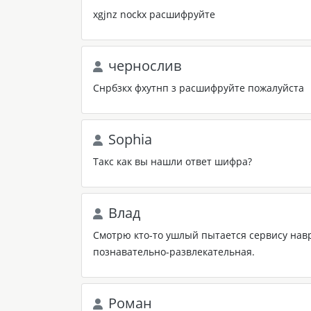
xgjnz nockx расшифруйте
чернослив
Снрбзкх фхутнп з расшифруйте пожалуйста
Sophia
Такс как вы нашли ответ шифра?
Влад
Смотрю кто-то ушлый пытается сервису навр
познавательно-развлекательная.
Роман